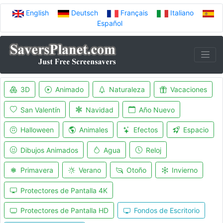
English
Deutsch
Français
Italiano
Español
3D
Animado
Naturaleza
Vacaciones
San Valentín
Navidad
Año Nuevo
Halloween
Animales
Efectos
Espacio
Dibujos Animados
Agua
Reloj
Primavera
Verano
Otoño
Invierno
Protectores de Pantalla 4K
Protectores de Pantalla HD
Fondos de Escritorio