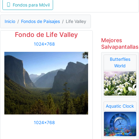
Fondos para Móvil
Inicio
Fondos de Paisajes
Life Valley
Fondo de Life Valley
Mejores
1024x768
Salvapantallas
Butterflies
World
Aquatic Clock
1024x768