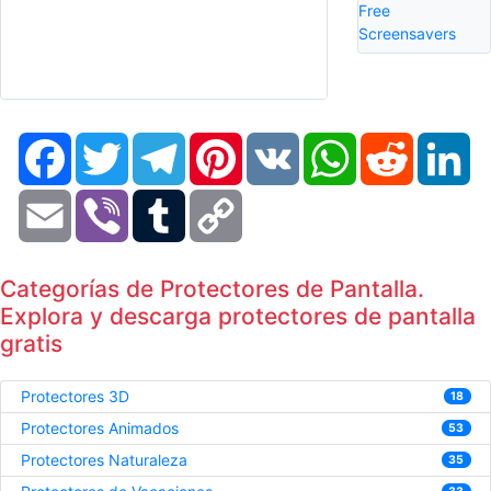
Free
Screensavers
Facebook
Twitter
Telegram
Pinterest
VK
WhatsApp
Reddit
Li
Email
Viber
Tumblr
Copy
Link
Categorías de Protectores de Pantalla.
Explora y descarga protectores de pantalla
gratis
Protectores 3D
18
Protectores Animados
53
Protectores Naturaleza
35