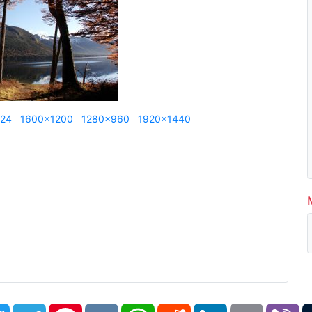
24
1600x1200
1280x960
1920x1440
book
Twitter
Telegram
Pinterest
VK
WhatsApp
Reddit
LinkedIn
Email
Vi