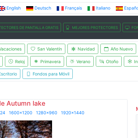
English
Deutsch
Français
Italiano
Españo
TECTORES DE PANTALLA GRATIS
MEJORES PROTECTORES
FO
Vacaciones
San Valentín
Navidad
Año Nuevo
Reloj
Primavera
Verano
Otoño
In
scritorio
Fondos para Móvil
de Autumn lake
24
1600x1200
1280x960
1920x1440