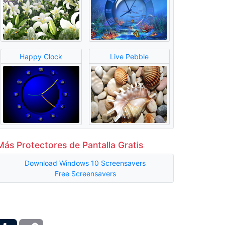
Happy Clock
Live Pebble
Más Protectores de Pantalla Gratis
Download Windows 10 Screensavers
Free Screensavers
ber
Tumblr
Copy