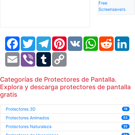
Free
Screensavers
Facebook
Twitter
Telegram
Pinterest
VK
WhatsApp
Reddit
Li
Email
Viber
Tumblr
Copy
Link
Categorías de Protectores de Pantalla.
Explora y descarga protectores de pantalla
gratis
Protectores 3D
18
Protectores Animados
53
Protectores Naturaleza
35