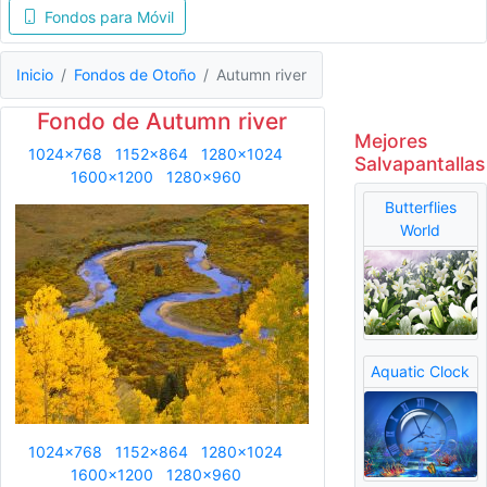
Fondos para Móvil
Inicio
Fondos de Otoño
Autumn river
Fondo de Autumn river
Mejores
1024x768
1152x864
1280x1024
Salvapantallas
1600x1200
1280x960
Butterflies
World
Aquatic Clock
1024x768
1152x864
1280x1024
1600x1200
1280x960