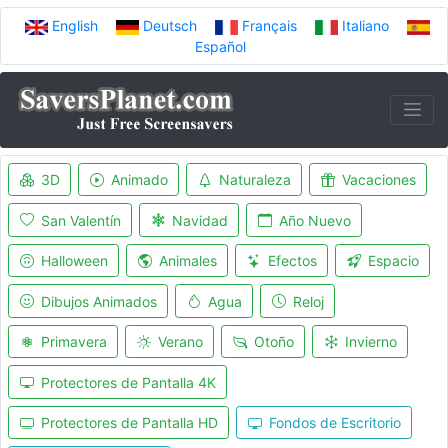
English
Deutsch
Français
Italiano
Español
3D
Animado
Naturaleza
Vacaciones
San Valentín
Navidad
Año Nuevo
Halloween
Animales
Efectos
Espacio
Dibujos Animados
Agua
Reloj
Primavera
Verano
Otoño
Invierno
Protectores de Pantalla 4K
Protectores de Pantalla HD
Fondos de Escritorio