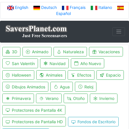
English
Deutsch
Français
Italiano
Español
3D
Animado
Naturaleza
Vacaciones
San Valentín
Navidad
Año Nuevo
Halloween
Animales
Efectos
Espacio
Dibujos Animados
Agua
Reloj
Primavera
Verano
Otoño
Invierno
Protectores de Pantalla 4K
Protectores de Pantalla HD
Fondos de Escritorio