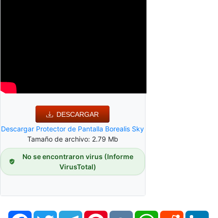
DESCARGAR
Descargar Protector de Pantalla Borealis Sky
Tamaño de archivo: 2.79 Mb
No se encontraron virus (Informe
VirusTotal)
Facebook
Twitter
Telegram
Pinterest
VK
WhatsApp
Reddit
Li