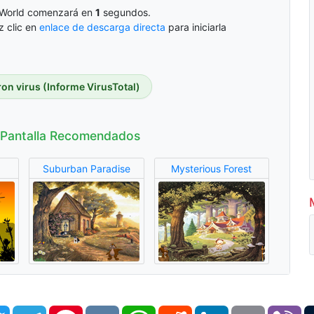
es World comenzará en
1
segundos.
z clic en
enlace de descarga directa
para iniciarla
on virus (Informe VirusTotal)
 Pantalla Recomendados
Suburban Paradise
Mysterious Forest
book
Twitter
Telegram
Pinterest
VK
WhatsApp
Reddit
LinkedIn
Email
Vi