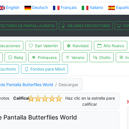
English
Deutsch
Français
Italiano
Españo
TECTORES DE PANTALLA GRATIS
MEJORES PROTECTORES
FO
Vacaciones
San Valentín
Navidad
Año Nuevo
Reloj
Primavera
Verano
Otoño
In
scritorio
Fondos para Móvil
de Pantalla Butterflies World
Descargar
otos
Califícalo:
Haz clic en la estrella para
calificar
 Pantalla Butterflies World