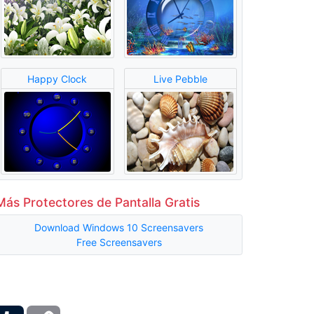
Happy Clock
Live Pebble
Más Protectores de Pantalla Gratis
Download Windows 10 Screensavers
Free Screensavers
ber
Tumblr
Copy