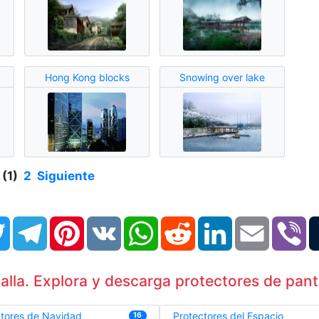
Hong Kong blocks
Snowing over lake
 (1)
2
Siguiente
book
Twitter
Telegram
Pinterest
VK
WhatsApp
Reddit
LinkedIn
Email
Vi
lla. Explora y descarga protectores de panta
ctores de Navidad
Protectores del Espacio
16