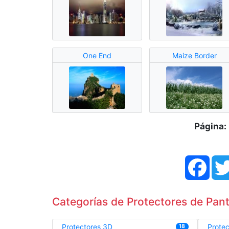
One End
Maize Border
Página:
Face
Categorías de Protectores de Panta
Protectores 3D
Prote
18