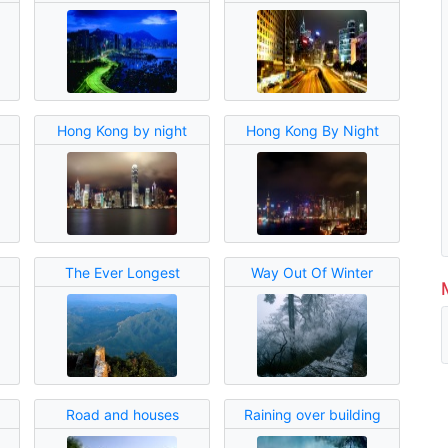
Hong Kong by night
Hong Kong By Night
The Ever Longest
Way Out Of Winter
Road and houses
Raining over building