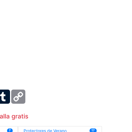
ber
Tumblr
Copy
Link
lla gratis
Protectores de Verano
7
17