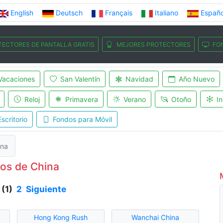
English
Deutsch
Français
Italiano
Españo
TECTORES DE PANTALLA GRATIS
MEJORES PROTECTORES
FO
Vacaciones
San Valentín
Navidad
Año Nuevo
Reloj
Primavera
Verano
Otoño
In
scritorio
Fondos para Móvil
ina
os de China
 (1)
2
Siguiente
Hong Kong Rush
Wanchai China