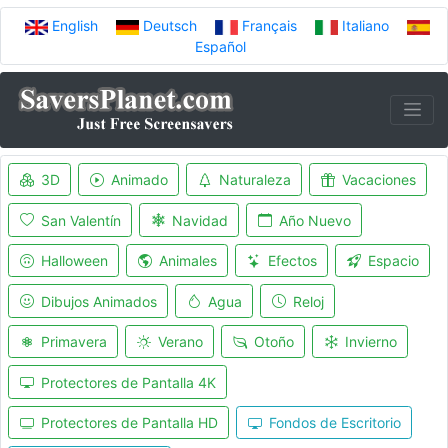
English
Deutsch
Français
Italiano
Español
3D
Animado
Naturaleza
Vacaciones
San Valentín
Navidad
Año Nuevo
Halloween
Animales
Efectos
Espacio
Dibujos Animados
Agua
Reloj
Primavera
Verano
Otoño
Invierno
Protectores de Pantalla 4K
Protectores de Pantalla HD
Fondos de Escritorio