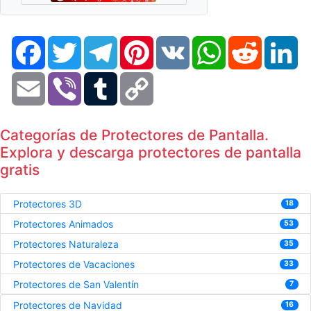
Facebook
Twitter
Telegram
Pinterest
VK
WhatsApp
Reddit
Li
Email
Viber
Tumblr
Copy
Link
Categorías de Protectores de Pantalla.
Explora y descarga protectores de pantalla
gratis
Protectores 3D
18
Protectores Animados
53
Protectores Naturaleza
35
Protectores de Vacaciones
33
Protectores de San Valentín
7
Protectores de Navidad
16