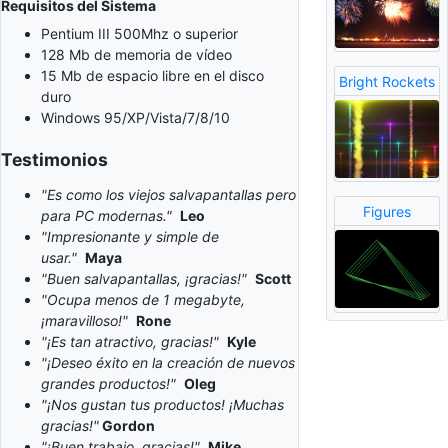
Requisitos del Sistema
Pentium III 500Mhz o superior
128 Mb de memoria de vídeo
15 Mb de espacio libre en el disco
Bright Rockets
duro
Windows 95/XP/Vista/7/8/10
Testimonios
"Es como los viejos salvapantallas pero
Figures
para PC modernas."
Leo
"Impresionante y simple de
usar."
Maya
"Buen salvapantallas, ¡gracias!"
Scott
"Ocupa menos de 1 megabyte,
¡maravilloso!"
Rone
"¡Es tan atractivo, gracias!"
Kyle
"¡Deseo éxito en la creación de nuevos
grandes productos!"
Oleg
"¡Nos gustan tus productos! ¡Muchas
gracias!"
Gordon
"¡Buen trabajo, gracias!"
Mike