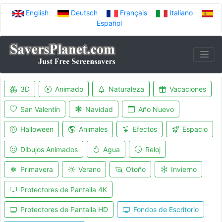
English
Deutsch
Français
Italiano
Español
3D
Animado
Naturaleza
Vacaciones
San Valentín
Navidad
Año Nuevo
Halloween
Animales
Efectos
Espacio
Dibujos Animados
Agua
Reloj
Primavera
Verano
Otoño
Invierno
Protectores de Pantalla 4K
Protectores de Pantalla HD
Fondos de Escritorio