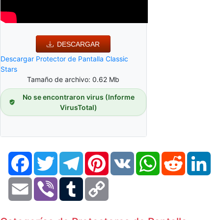
DESCARGAR
Descargar Protector de Pantalla Classic
Stars
Tamaño de archivo: 0.62 Mb
No se encontraron virus (Informe
VirusTotal)
Facebook
Twitter
Telegram
Pinterest
VK
WhatsApp
Reddit
Li
Email
Viber
Tumblr
Copy
Link