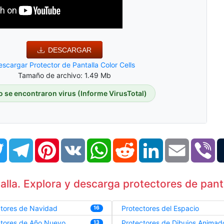
DESCARGAR
escargar Protector de Pantalla Color Cells
Tamaño de archivo: 1.49 Mb
o se encontraron virus (Informe VirusTotal)
book
Twitter
Telegram
Pinterest
VK
WhatsApp
Reddit
LinkedIn
Email
Vi
lla. Explora y descarga protectores de panta
ctores de Navidad
Protectores del Espacio
16
ctores de Año Nuevo
Protectores de Dibujos Animad
13