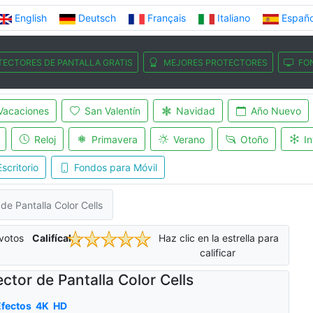
English
Deutsch
Français
Italiano
Españo
TECTORES DE PANTALLA GRATIS
MEJORES PROTECTORES
FO
Vacaciones
San Valentín
Navidad
Año Nuevo
Reloj
Primavera
Verano
Otoño
In
scritorio
Fondos para Móvil
de Pantalla Color Cells
votos
Califícalo:
Haz clic en la estrella para
calificar
ector de Pantalla Color Cells
fectos
4K
HD