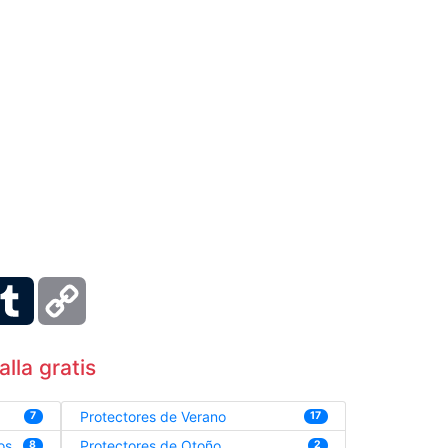
ber
Tumblr
Copy
Link
lla gratis
Protectores de Verano
7
17
os
Protectores de Otoño
8
2