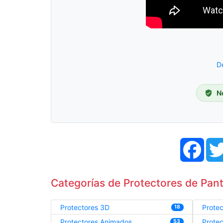
D
N
Face
Categorías de Protectores de Panta
Protectores 3D
Prote
18
Protectores Animados
Prote
53