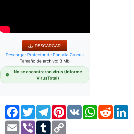
DESCARGAR
Descargar Protector de Pantalla Crocus
Tamaño de archivo: 3 Mb
No se encontraron virus (Informe
VirusTotal)
Facebook
Twitter
Telegram
Pinterest
VK
WhatsApp
Reddit
Li
Email
Viber
Tumblr
Copy
Link