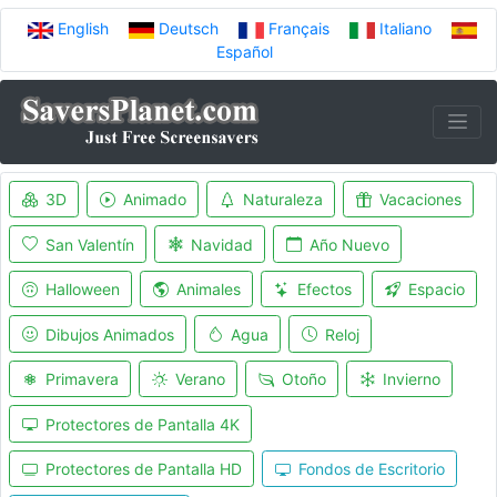
English
Deutsch
Français
Italiano
Español
3D
Animado
Naturaleza
Vacaciones
San Valentín
Navidad
Año Nuevo
Halloween
Animales
Efectos
Espacio
Dibujos Animados
Agua
Reloj
Primavera
Verano
Otoño
Invierno
Protectores de Pantalla 4K
Protectores de Pantalla HD
Fondos de Escritorio