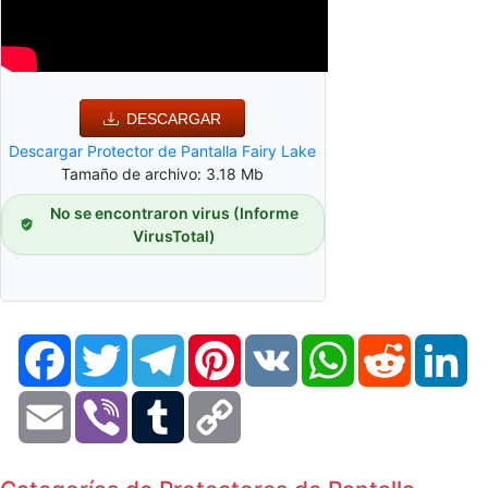
DESCARGAR
Descargar Protector de Pantalla Fairy Lake
Tamaño de archivo: 3.18 Mb
No se encontraron virus (Informe
VirusTotal)
Facebook
Twitter
Telegram
Pinterest
VK
WhatsApp
Reddit
Li
Email
Viber
Tumblr
Copy
Link