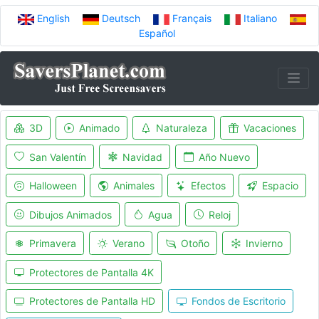
English
Deutsch
Français
Italiano
Español
3D
Animado
Naturaleza
Vacaciones
San Valentín
Navidad
Año Nuevo
Halloween
Animales
Efectos
Espacio
Dibujos Animados
Agua
Reloj
Primavera
Verano
Otoño
Invierno
Protectores de Pantalla 4K
Protectores de Pantalla HD
Fondos de Escritorio