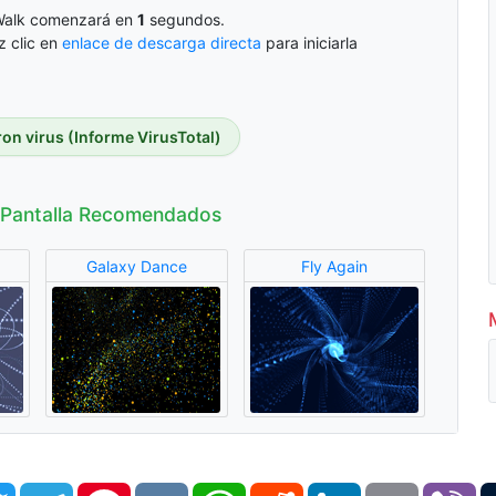
 Walk comenzará en
0
segundos.
z clic en
enlace de descarga directa
para iniciarla
on virus (Informe VirusTotal)
 Pantalla Recomendados
Galaxy Dance
Fly Again
book
Twitter
Telegram
Pinterest
VK
WhatsApp
Reddit
LinkedIn
Email
Vi