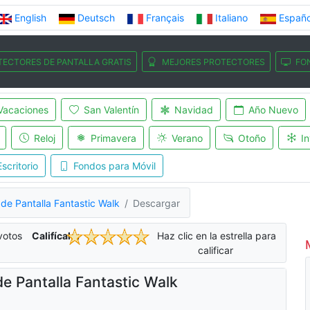
English
Deutsch
Français
Italiano
Españo
TECTORES DE PANTALLA GRATIS
MEJORES PROTECTORES
FO
Vacaciones
San Valentín
Navidad
Año Nuevo
Reloj
Primavera
Verano
Otoño
In
scritorio
Fondos para Móvil
 de Pantalla Fantastic Walk
Descargar
otos
Califícalo:
Haz clic en la estrella para
calificar
e Pantalla Fantastic Walk