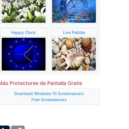
Happy Clock
Live Pebble
Más Protectores de Pantalla Gratis
Download Windows 10 Screensavers
Free Screensavers
ber
Tumblr
Copy