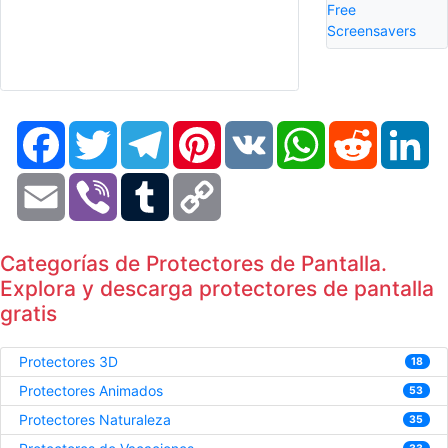
Free
Screensavers
Facebook
Twitter
Telegram
Pinterest
VK
WhatsApp
Reddit
Li
Email
Viber
Tumblr
Copy
Link
Categorías de Protectores de Pantalla.
Explora y descarga protectores de pantalla
gratis
Protectores 3D
18
Protectores Animados
53
Protectores Naturaleza
35