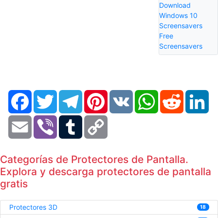
Download
Windows 10
Screensavers
Free
Screensavers
Facebook
Twitter
Telegram
Pinterest
VK
WhatsApp
Reddit
Li
Email
Viber
Tumblr
Copy
Link
Categorías de Protectores de Pantalla.
Explora y descarga protectores de pantalla
gratis
Protectores 3D
18