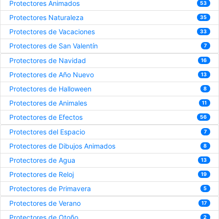
Protectores Animados
53
Protectores Naturaleza
35
Protectores de Vacaciones
33
Protectores de San Valentín
7
Protectores de Navidad
16
Protectores de Año Nuevo
13
Protectores de Halloween
8
Protectores de Animales
11
Protectores de Efectos
56
Protectores del Espacio
7
Protectores de Dibujos Animados
8
Protectores de Agua
13
Protectores de Reloj
19
Protectores de Primavera
5
Protectores de Verano
17
Protectores de Otoño
2