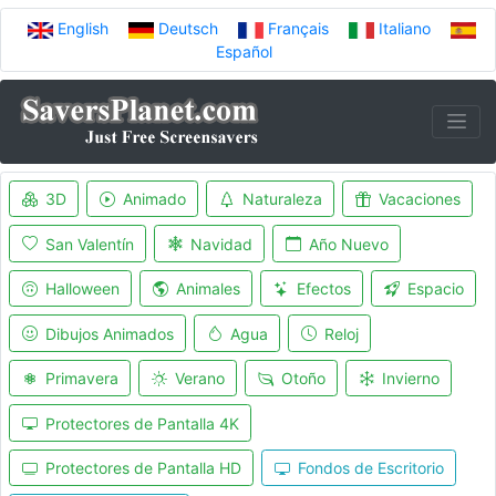
English
Deutsch
Français
Italiano
Español
3D
Animado
Naturaleza
Vacaciones
San Valentín
Navidad
Año Nuevo
Halloween
Animales
Efectos
Espacio
Dibujos Animados
Agua
Reloj
Primavera
Verano
Otoño
Invierno
Protectores de Pantalla 4K
Protectores de Pantalla HD
Fondos de Escritorio