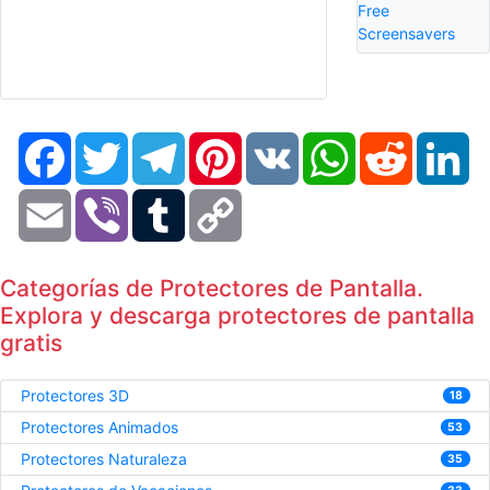
Free
Screensavers
Facebook
Twitter
Telegram
Pinterest
VK
WhatsApp
Reddit
Li
Email
Viber
Tumblr
Copy
Link
Categorías de Protectores de Pantalla.
Explora y descarga protectores de pantalla
gratis
Protectores 3D
18
Protectores Animados
53
Protectores Naturaleza
35