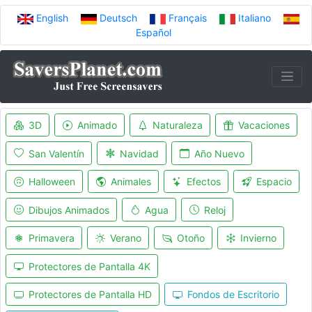
English
Deutsch
Français
Italiano
Español
3D
Animado
Naturaleza
Vacaciones
San Valentín
Navidad
Año Nuevo
Halloween
Animales
Efectos
Espacio
Dibujos Animados
Agua
Reloj
Primavera
Verano
Otoño
Invierno
Protectores de Pantalla 4K
Protectores de Pantalla HD
Fondos de Escritorio