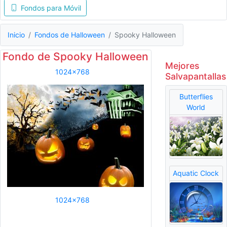
Fondos para Móvil
Inicio
Fondos de Halloween
Spooky Halloween
Fondo de Spooky Halloween
Mejores
1024x768
Salvapantallas
Butterflies
World
Aquatic Clock
1024x768