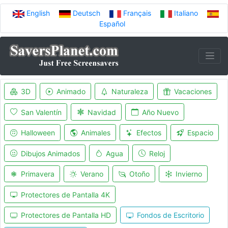
English
Deutsch
Français
Italiano
Español
3D
Animado
Naturaleza
Vacaciones
San Valentín
Navidad
Año Nuevo
Halloween
Animales
Efectos
Espacio
Dibujos Animados
Agua
Reloj
Primavera
Verano
Otoño
Invierno
Protectores de Pantalla 4K
Protectores de Pantalla HD
Fondos de Escritorio