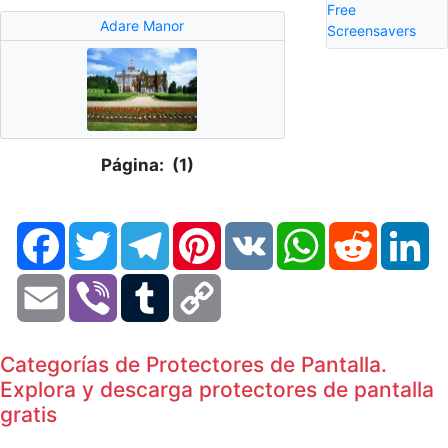
Free
Adare Manor
Screensavers
Página: (1)
Facebook
Twitter
Telegram
Pinterest
VK
WhatsApp
Reddit
Li
Email
Viber
Tumblr
Copy
Link
Categorías de Protectores de Pantalla.
Explora y descarga protectores de pantalla
gratis