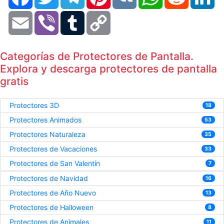
Email
Viber
Tumblr
Copy
Link
Categorías de Protectores de Pantalla.
Explora y descarga protectores de pantalla
gratis
Protectores 3D
18
Protectores Animados
53
Protectores Naturaleza
35
Protectores de Vacaciones
33
Protectores de San Valentín
7
Protectores de Navidad
16
Protectores de Año Nuevo
13
Protectores de Halloween
8
Protectores de Animales
11