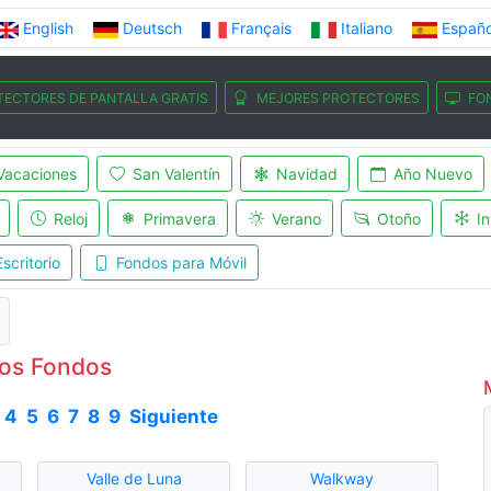
English
Deutsch
Français
Italiano
Españo
TECTORES DE PANTALLA GRATIS
MEJORES PROTECTORES
FO
Vacaciones
San Valentín
Navidad
Año Nuevo
Reloj
Primavera
Verano
Otoño
In
scritorio
Fondos para Móvil
os Fondos
4
5
6
7
8
9
Siguiente
Valle de Luna
Walkway