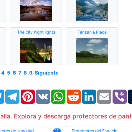
The city night lights
Tanzania Place
4
5
6
7
8
9
Siguiente
book
Twitter
Telegram
Pinterest
VK
WhatsApp
Reddit
LinkedIn
Email
Vi
lla. Explora y descarga protectores de panta
ctores de Navidad
Protectores del Espacio
16