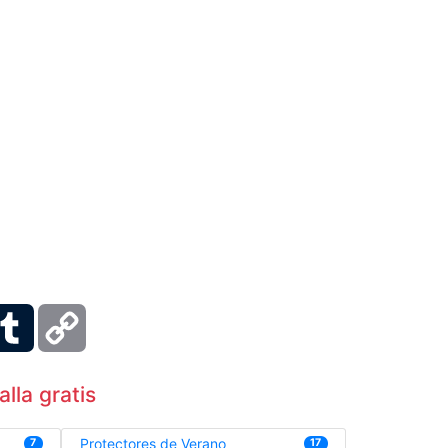
ber
Tumblr
Copy
Link
lla gratis
Protectores de Verano
7
17