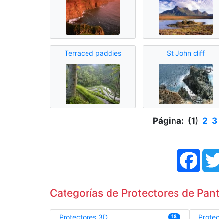
Terraced paddies
St John cliff
Página: (1)
2
3
Face
Categorías de Protectores de Panta
Protectores 3D
Prote
18