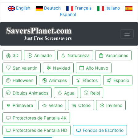
English
Deutsch
Français
Italiano
Español
3D
Animado
Naturaleza
Vacaciones
San Valentín
Navidad
Año Nuevo
Halloween
Animales
Efectos
Espacio
Dibujos Animados
Agua
Reloj
Primavera
Verano
Otoño
Invierno
Protectores de Pantalla 4K
Protectores de Pantalla HD
Fondos de Escritorio