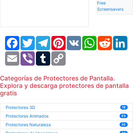
Free
Screensavers
Facebook
Twitter
Telegram
Pinterest
VK
WhatsApp
Reddit
Li
Email
Viber
Tumblr
Copy
Link
Categorías de Protectores de Pantalla.
Explora y descarga protectores de pantalla
gratis
Protectores 3D
18
Protectores Animados
53
Protectores Naturaleza
35