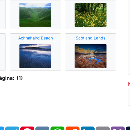
Achnahaird Beach
Scotland Lands
ágina: (1)
book
Twitter
Telegram
Pinterest
VK
WhatsApp
Reddit
LinkedIn
Email
Vi