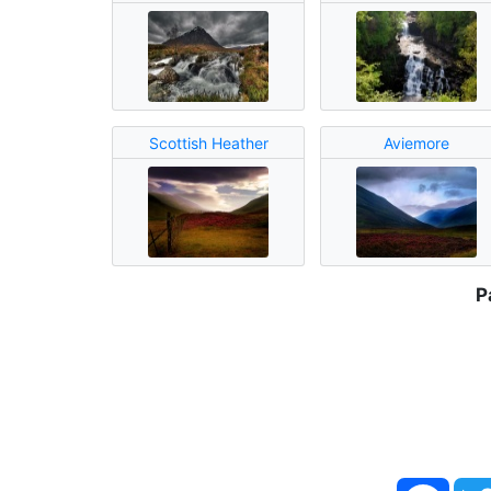
Scottish Heather
Aviemore
P
Face