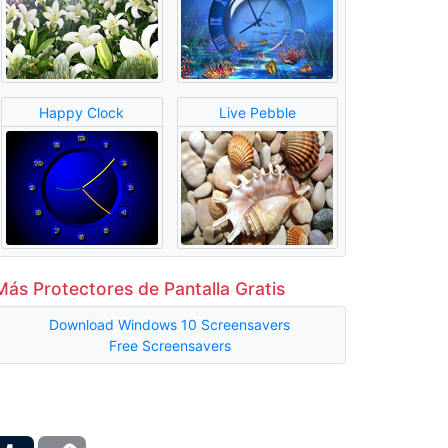
Happy Clock
Live Pebble
Más Protectores de Pantalla Gratis
Download Windows 10 Screensavers
Free Screensavers
ber
Tumblr
Copy