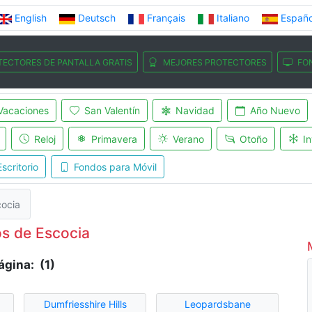
English
Deutsch
Français
Italiano
Españo
TECTORES DE PANTALLA GRATIS
MEJORES PROTECTORES
FO
Vacaciones
San Valentín
Navidad
Año Nuevo
Reloj
Primavera
Verano
Otoño
In
scritorio
Fondos para Móvil
cocia
s de Escocia
ágina: (1)
Dumfriesshire Hills
Leopardsbane