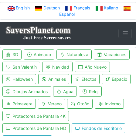
English
Deutsch
Français
Italiano
Español
3D
Animado
Naturaleza
Vacaciones
San Valentín
Navidad
Año Nuevo
Halloween
Animales
Efectos
Espacio
Dibujos Animados
Agua
Reloj
Primavera
Verano
Otoño
Invierno
Protectores de Pantalla 4K
Protectores de Pantalla HD
Fondos de Escritorio