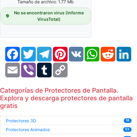
Tamaño de archivo: 1.77 Mb
No se encontraron virus (Informe
VirusTotal)
Facebook
Twitter
Telegram
Pinterest
VK
WhatsApp
Reddit
Li
Email
Viber
Tumblr
Copy
Link
Categorías de Protectores de Pantalla.
Explora y descarga protectores de pantalla
gratis
Protectores 3D
18
Protectores Animados
53