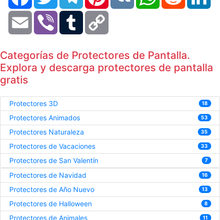
Email
Viber
Tumblr
Copy
Link
Categorías de Protectores de Pantalla.
Explora y descarga protectores de pantalla
gratis
Protectores 3D
18
Protectores Animados
53
Protectores Naturaleza
35
Protectores de Vacaciones
33
Protectores de San Valentín
7
Protectores de Navidad
16
Protectores de Año Nuevo
13
Protectores de Halloween
8
Protectores de Animales
11