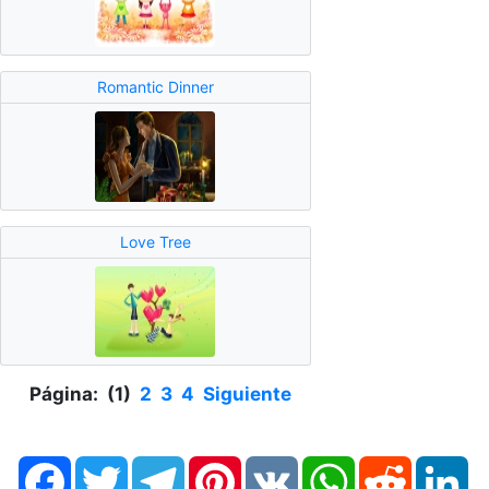
Romantic Dinner
Love Tree
Página: (1)
2
3
4
Siguiente
Facebook
Twitter
Telegram
Pinterest
VK
WhatsApp
Reddit
Li