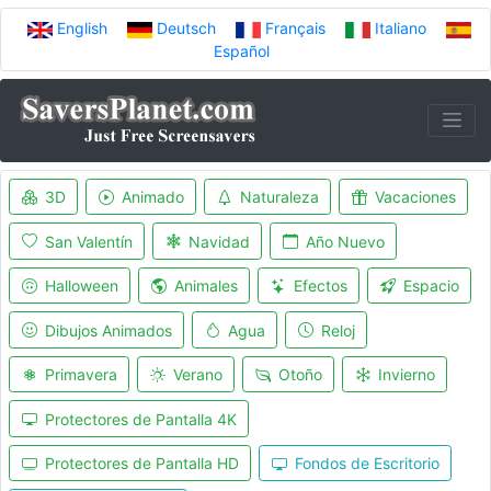
English
Deutsch
Français
Italiano
Español
3D
Animado
Naturaleza
Vacaciones
San Valentín
Navidad
Año Nuevo
Halloween
Animales
Efectos
Espacio
Dibujos Animados
Agua
Reloj
Primavera
Verano
Otoño
Invierno
Protectores de Pantalla 4K
Protectores de Pantalla HD
Fondos de Escritorio