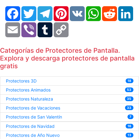
Facebook
Twitter
Telegram
Pinterest
VK
WhatsApp
Reddit
Li
Email
Viber
Tumblr
Copy
Link
Categorías de Protectores de Pantalla.
Explora y descarga protectores de pantalla
gratis
Protectores 3D
18
Protectores Animados
53
Protectores Naturaleza
35
Protectores de Vacaciones
33
Protectores de San Valentín
7
Protectores de Navidad
16
Protectores de Año Nuevo
13