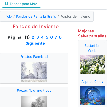
Fondos para Móvil
Inicio
Fondos de Pantalla Gratis
Fondos de Invierno
Fondos de Invierno
Mejores
Salvapantallas
Página: (1)
2
3
4
5
6
7
8
Siguiente
Butterflies
World
Frosted Farmland
Aquatic Clock
Frozen field and trees