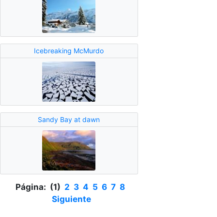
Icebreaking McMurdo
Sandy Bay at dawn
Página: (1)
2
3
4
5
6
7
8
Siguiente