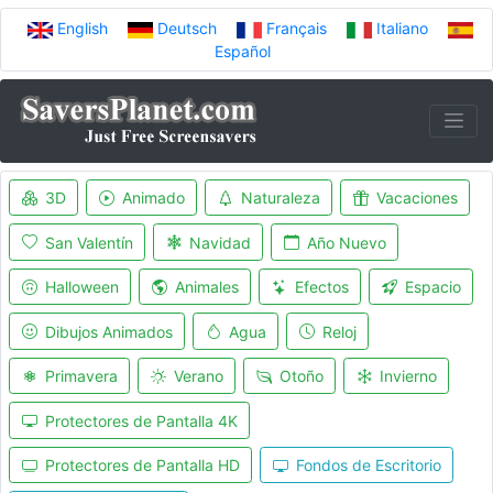
English
Deutsch
Français
Italiano
Español
3D
Animado
Naturaleza
Vacaciones
San Valentín
Navidad
Año Nuevo
Halloween
Animales
Efectos
Espacio
Dibujos Animados
Agua
Reloj
Primavera
Verano
Otoño
Invierno
Protectores de Pantalla 4K
Protectores de Pantalla HD
Fondos de Escritorio