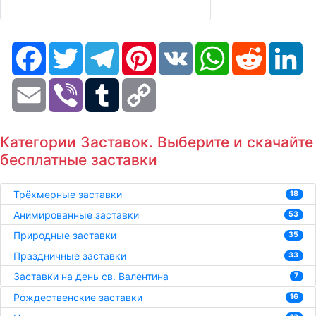
Facebook
Twitter
Telegram
Pinterest
VK
WhatsApp
Reddit
Li
Email
Viber
Tumblr
Copy
Link
Категории Заставок. Выберите и скачайте
бесплатные заставки
Трёхмерные заставки
18
Анимированные заставки
53
Природные заставки
35
Праздничные заставки
33
Заставки на день св. Валентина
7
Рождественские заставки
16