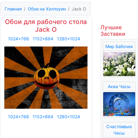
Главная
Обои на Хэллоуин
Jack O
Обои для рабочего стола
Лучшие
Jack O
Заставки
1024x768
1152x864
1280x1024
Мир Бабочек
Аква Часы
1024x768
1152x864
1280x1024
Счастливые
Часы