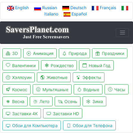
English
Russian
Deutsch
Français
Italiano
Español
3D
Анимация
Природа
Праздники
Валентинки
Рождество
Новый Год
Хэллоуин
Животные
Эффекты
Космос
Мультяшные
Водные
Часы
Весна
Лето
Осень
Зима
Заставки 4K
Заставки HD
Обои для Компьютера
Обои для Телефона