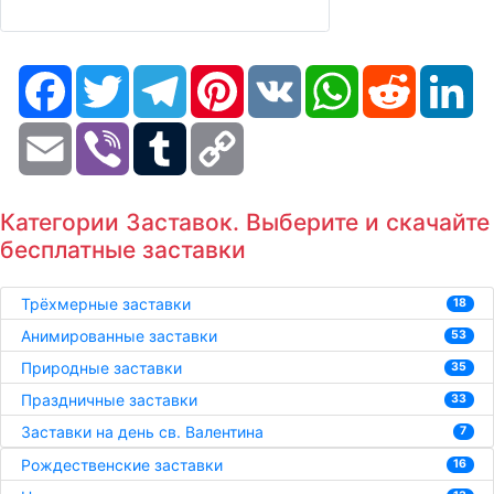
Facebook
Twitter
Telegram
Pinterest
VK
WhatsApp
Reddit
Li
Email
Viber
Tumblr
Copy
Link
Категории Заставок. Выберите и скачайте
бесплатные заставки
Трёхмерные заставки
18
Анимированные заставки
53
Природные заставки
35
Праздничные заставки
33
Заставки на день св. Валентина
7
Рождественские заставки
16