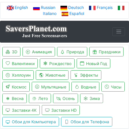
English
Russian
Deutsch
Français
Italiano
Español
3D
Анимация
Природа
Праздники
Валентинки
Рождество
Новый Год
Хэллоуин
Животные
Эффекты
Космос
Мультяшные
Водные
Часы
Весна
Лето
Осень
Зима
Заставки 4K
Заставки HD
Обои для Компьютера
Обои для Телефона