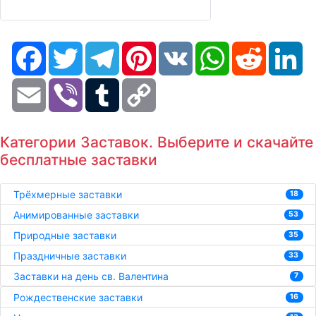
Facebook
Twitter
Telegram
Pinterest
VK
WhatsApp
Reddit
Li
Email
Viber
Tumblr
Copy
Link
Категории Заставок. Выберите и скачайте
бесплатные заставки
Трёхмерные заставки
18
Анимированные заставки
53
Природные заставки
35
Праздничные заставки
33
Заставки на день св. Валентина
7
Рождественские заставки
16