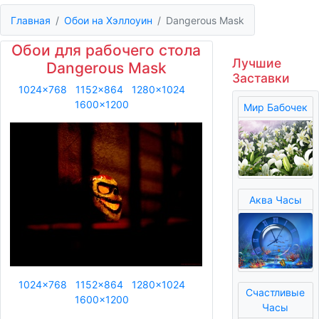
Главная
Обои на Хэллоуин
Dangerous Mask
Обои для рабочего стола
Лучшие
Dangerous Mask
Заставки
1024x768
1152x864
1280x1024
1600x1200
Мир Бабочек
Аква Часы
1024x768
1152x864
1280x1024
Счастливые
1600x1200
Часы