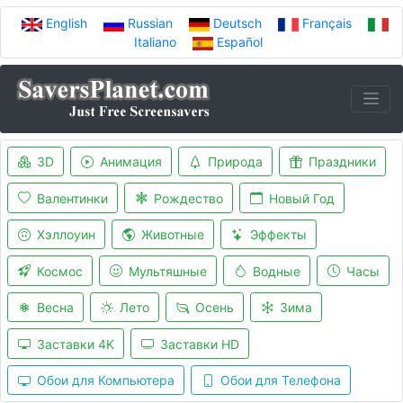
English
Russian
Deutsch
Français
Italiano
Español
3D
Анимация
Природа
Праздники
Валентинки
Рождество
Новый Год
Хэллоуин
Животные
Эффекты
Космос
Мультяшные
Водные
Часы
Весна
Лето
Осень
Зима
Заставки 4K
Заставки HD
Обои для Компьютера
Обои для Телефона