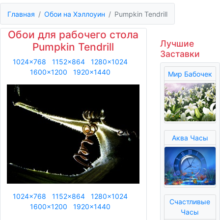
Главная
Обои на Хэллоуин
Pumpkin Tendrill
Обои для рабочего стола
Лучшие
Pumpkin Tendrill
Заставки
1024x768
1152x864
1280x1024
1600x1200
1920x1440
Мир Бабочек
Аква Часы
1024x768
1152x864
1280x1024
Счастливые
1600x1200
1920x1440
Часы