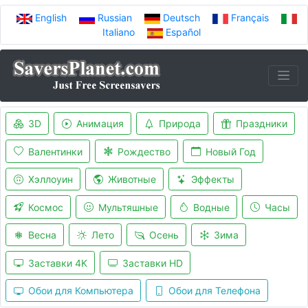
English
Russian
Deutsch
Français
Italiano
Español
3D
Анимация
Природа
Праздники
Валентинки
Рождество
Новый Год
Хэллоуин
Животные
Эффекты
Космос
Мультяшные
Водные
Часы
Весна
Лето
Осень
Зима
Заставки 4K
Заставки HD
Обои для Компьютера
Обои для Телефона