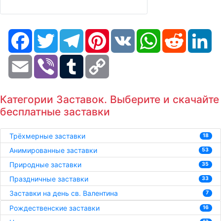
Facebook
Twitter
Telegram
Pinterest
VK
WhatsApp
Reddit
Li
Email
Viber
Tumblr
Copy
Link
Категории Заставок. Выберите и скачайте
бесплатные заставки
Трёхмерные заставки
18
Анимированные заставки
53
Природные заставки
35
Праздничные заставки
33
Заставки на день св. Валентина
7
Рождественские заставки
16