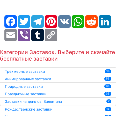
Facebook
Twitter
Telegram
Pinterest
VK
WhatsApp
Reddit
Li
Email
Viber
Tumblr
Copy
Link
Категории Заставок. Выберите и скачайте
бесплатные заставки
Трёхмерные заставки
18
Анимированные заставки
53
Природные заставки
35
Праздничные заставки
33
Заставки на день св. Валентина
7
Рождественские заставки
16