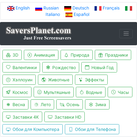
English
Russian
Deutsch
Français
Italiano
Español
3D
Анимация
Природа
Праздники
Валентинки
Рождество
Новый Год
Хэллоуин
Животные
Эффекты
Космос
Мультяшные
Водные
Часы
Весна
Лето
Осень
Зима
Заставки 4K
Заставки HD
Обои для Компьютера
Обои для Телефона