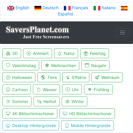
English
Deutsch
Français
Italiano
Español
3D
Animiert
Natur
Feiertag
Valentinstag
Weihnachten
Neujahr
Halloween
Tiere
Effekte
Weltraum
Cartoon
Wasser
Uhr
Frühling
Sommer
Herbst
Winter
4K Bildschirmschoner
HD Bildschirmschoner
Desktop-Hintergründe
Mobile Hintergründe