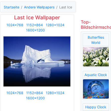
Startseite
Andere Wallpapers
Last Ice
Last Ice Wallpaper
Top-
1024x768
1152x864
1280x1024
Bildschirmsch
1600x1200
Butterflies
World
Aquatic Clock
1024x768
1152x864
1280x1024
1600x1200
Happy Clock