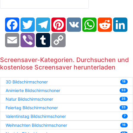
Facebook
Twitter
Telegram
Pinterest
VK
WhatsApp
Reddit
Li
Email
Viber
Tumblr
Copy
Link
Screensaver-Kategorien. Durchsuchen und
kostenlose Screensaver herunterladen
3D Bildschirmschoner
18
Animierte Bildschirmschoner
53
Natur Bildschirmschoner
35
Feiertag Bildschirmschoner
33
Valentinstag Bildschirmschoner
7
Weihnachten Bildschirmschoner
16