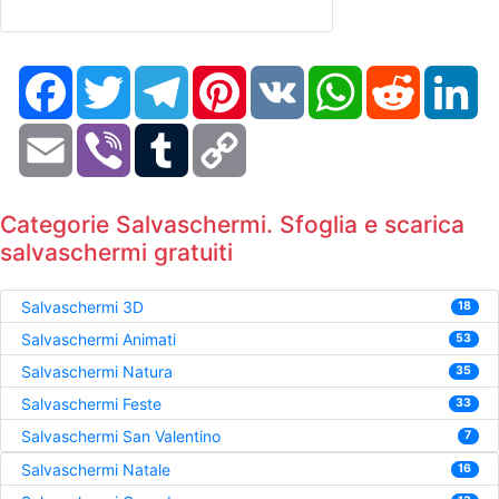
Facebook
Twitter
Telegram
Pinterest
VK
WhatsApp
Reddit
Li
Email
Viber
Tumblr
Copy
Link
Categorie Salvaschermi. Sfoglia e scarica
salvaschermi gratuiti
Salvaschermi 3D
18
Salvaschermi Animati
53
Salvaschermi Natura
35
Salvaschermi Feste
33
Salvaschermi San Valentino
7
Salvaschermi Natale
16