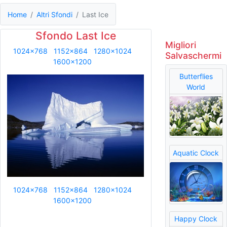
Home
Altri Sfondi
Last Ice
Sfondo Last Ice
Migliori
1024x768
1152x864
1280x1024
Salvaschermi
1600x1200
Butterflies
World
Aquatic Clock
1024x768
1152x864
1280x1024
1600x1200
Happy Clock