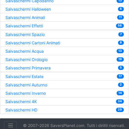
Salvaschermi Capodanno
13
Salvaschermi Halloween
8
Salvaschermi Animali
11
Salvaschermi Effetti
56
Salvaschermi Spazio
7
Salvaschermi Cartoni Animati
8
Salvaschermi Acqua
13
Salvaschermi Orologio
19
Salvaschermi Primavera
5
Salvaschermi Estate
17
Salvaschermi Autunno
2
Salvaschermi Inverno
14
Salvaschermi 4K
34
Salvaschermi HD
29
© 2007-2026 SaversPlanet.com. Tutti i diritti riservati.