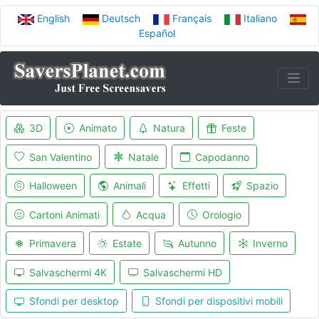
English
Deutsch
Français
Italiano
Español
3D
Animato
Natura
Feste
San Valentino
Natale
Capodanno
Halloween
Animali
Effetti
Spazio
Cartoni Animati
Acqua
Orologio
Primavera
Estate
Autunno
Inverno
Salvaschermi 4K
Salvaschermi HD
Sfondi per desktop
Sfondi per dispositivi mobili