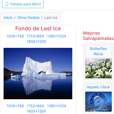
Fondos para Móvil
Inicio
Otros Fondos
Last Ice
Fondo de Last Ice
Mejores
1024x768
1152x864
1280x1024
Salvapantallas
1600x1200
Butterflies
World
Aquatic Clock
1024x768
1152x864
1280x1024
1600x1200