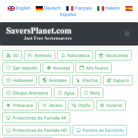
English
Deutsch
Français
Italiano
Español
3D
Animado
Naturaleza
Vacaciones
San Valentín
Navidad
Año Nuevo
Halloween
Animales
Efectos
Espacio
Dibujos Animados
Agua
Reloj
Primavera
Verano
Otoño
Invierno
Protectores de Pantalla 4K
Protectores de Pantalla HD
Fondos de Escritorio