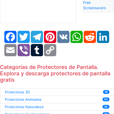
Free
Screensavers
Facebook
Twitter
Telegram
Pinterest
VK
WhatsApp
Reddit
Li
Email
Viber
Tumblr
Copy
Link
Categorías de Protectores de Pantalla.
Explora y descarga protectores de pantalla
gratis
Protectores 3D
18
Protectores Animados
53
Protectores Naturaleza
35