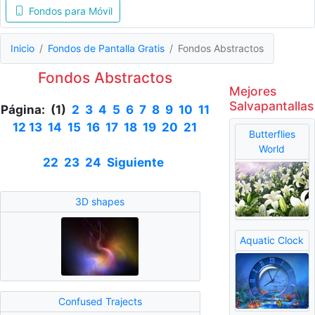
Fondos para Móvil
Inicio
Fondos de Pantalla Gratis
Fondos Abstractos
Fondos Abstractos
Mejores
Salvapantallas
Página: (1)
2
3
4
5
6
7
8
9
10
11
12
13
14
15
16
17
18
19
20
21
Butterflies
World
22
23
24
Siguiente
3D shapes
Aquatic Clock
Confused Trajects