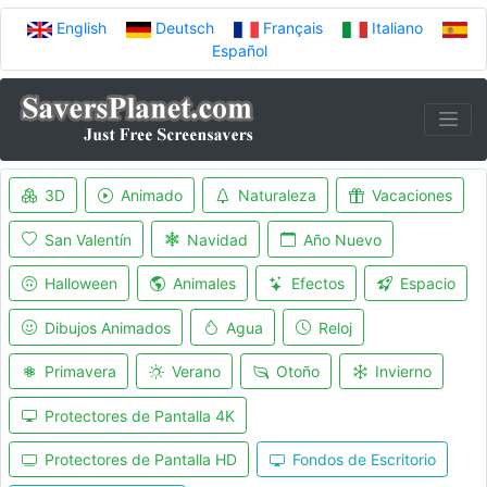
English
Deutsch
Français
Italiano
Español
3D
Animado
Naturaleza
Vacaciones
San Valentín
Navidad
Año Nuevo
Halloween
Animales
Efectos
Espacio
Dibujos Animados
Agua
Reloj
Primavera
Verano
Otoño
Invierno
Protectores de Pantalla 4K
Protectores de Pantalla HD
Fondos de Escritorio