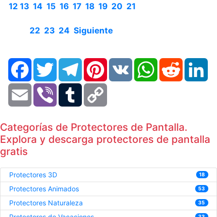
12
13
14
15
16
17
18
19
20
21
22
23
24
Siguiente
Facebook
Twitter
Telegram
Pinterest
VK
WhatsApp
Reddit
Li
Email
Viber
Tumblr
Copy
Link
Categorías de Protectores de Pantalla.
Explora y descarga protectores de pantalla
gratis
Protectores 3D
18
Protectores Animados
53
Protectores Naturaleza
35
Protectores de Vacaciones
33