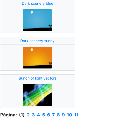
Dark scenery blue
Dark scenery sunny
Bunch of light vectors
Página: (1)
2
3
4
5
6
7
8
9
10
11