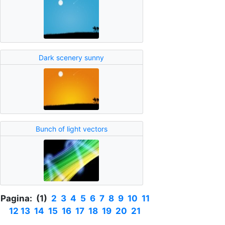
Dark scenery sunny
Bunch of light vectors
Pagina: (1)
2
3
4
5
6
7
8
9
10
11
12
13
14
15
16
17
18
19
20
21