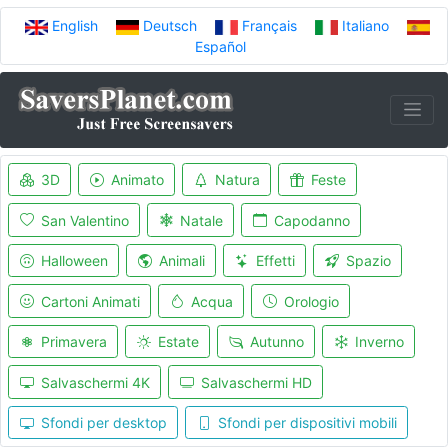
English
Deutsch
Français
Italiano
Español
3D
Animato
Natura
Feste
San Valentino
Natale
Capodanno
Halloween
Animali
Effetti
Spazio
Cartoni Animati
Acqua
Orologio
Primavera
Estate
Autunno
Inverno
Salvaschermi 4K
Salvaschermi HD
Sfondi per desktop
Sfondi per dispositivi mobili