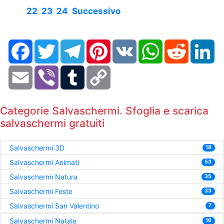
22
23
24
Successivo
Facebook
Twitter
Telegram
Pinterest
VK
WhatsApp
Reddit
Li
Email
Viber
Tumblr
Copy
Link
Categorie Salvaschermi. Sfoglia e scarica
salvaschermi gratuiti
Salvaschermi 3D
18
Salvaschermi Animati
53
Salvaschermi Natura
35
Salvaschermi Feste
33
Salvaschermi San Valentino
7
Salvaschermi Natale
16