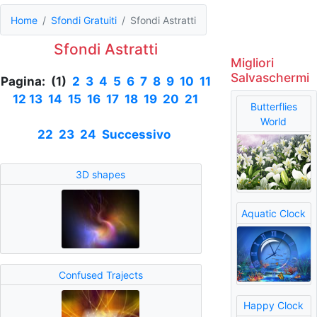
Home
Sfondi Gratuiti
Sfondi Astratti
Sfondi Astratti
Migliori
Salvaschermi
Pagina: (1)
2
3
4
5
6
7
8
9
10
11
12
13
14
15
16
17
18
19
20
21
Butterflies
World
22
23
24
Successivo
3D shapes
Aquatic Clock
Confused Trajects
Happy Clock