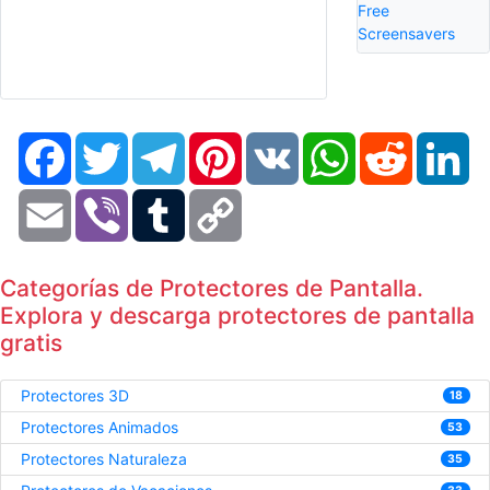
Free
Screensavers
Facebook
Twitter
Telegram
Pinterest
VK
WhatsApp
Reddit
Li
Email
Viber
Tumblr
Copy
Link
Categorías de Protectores de Pantalla.
Explora y descarga protectores de pantalla
gratis
Protectores 3D
18
Protectores Animados
53
Protectores Naturaleza
35