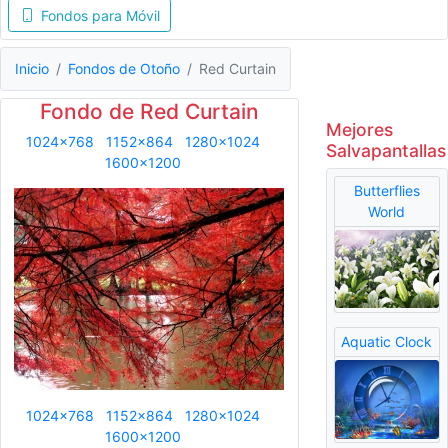
Fondos para Móvil
Inicio
Fondos de Otoño
Red Curtain
Fondo de Red Curtain
Mejores
1024x768
1152x864
1280x1024
Salvapantallas
1600x1200
Butterflies
World
Aquatic Clock
1024x768
1152x864
1280x1024
1600x1200