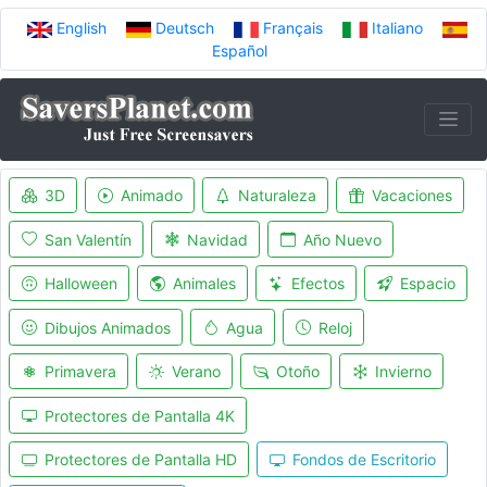
English
Deutsch
Français
Italiano
Español
3D
Animado
Naturaleza
Vacaciones
San Valentín
Navidad
Año Nuevo
Halloween
Animales
Efectos
Espacio
Dibujos Animados
Agua
Reloj
Primavera
Verano
Otoño
Invierno
Protectores de Pantalla 4K
Protectores de Pantalla HD
Fondos de Escritorio