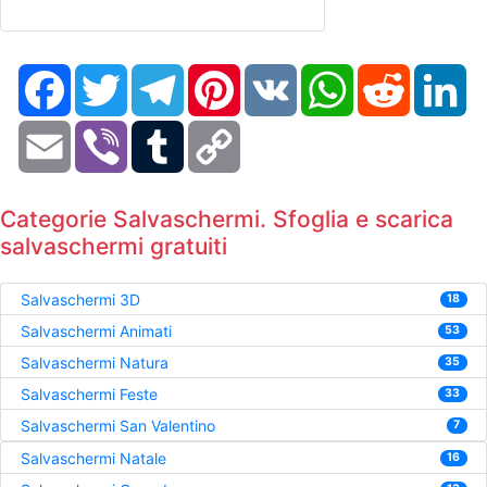
Facebook
Twitter
Telegram
Pinterest
VK
WhatsApp
Reddit
Li
Email
Viber
Tumblr
Copy
Link
Categorie Salvaschermi. Sfoglia e scarica
salvaschermi gratuiti
Salvaschermi 3D
18
Salvaschermi Animati
53
Salvaschermi Natura
35
Salvaschermi Feste
33
Salvaschermi San Valentino
7
Salvaschermi Natale
16