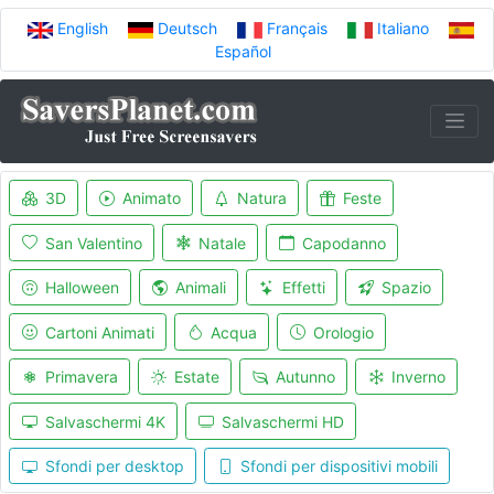
English
Deutsch
Français
Italiano
Español
3D
Animato
Natura
Feste
San Valentino
Natale
Capodanno
Halloween
Animali
Effetti
Spazio
Cartoni Animati
Acqua
Orologio
Primavera
Estate
Autunno
Inverno
Salvaschermi 4K
Salvaschermi HD
Sfondi per desktop
Sfondi per dispositivi mobili