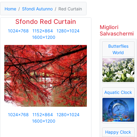
Home
Sfondi Autunno
Red Curtain
Sfondo Red Curtain
Migliori
1024x768
1152x864
1280x1024
Salvaschermi
1600x1200
Butterflies
World
Aquatic Clock
1024x768
1152x864
1280x1024
1600x1200
Happy Clock