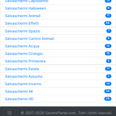
Salvaschermi Capodanno
13
Salvaschermi Halloween
8
Salvaschermi Animali
11
Salvaschermi Effetti
56
Salvaschermi Spazio
7
Salvaschermi Cartoni Animati
8
Salvaschermi Acqua
13
Salvaschermi Orologio
19
Salvaschermi Primavera
5
Salvaschermi Estate
17
Salvaschermi Autunno
2
Salvaschermi Inverno
14
Salvaschermi 4K
34
Salvaschermi HD
29
© 2007-2026 SaversPlanet.com. Tutti i diritti riservati.