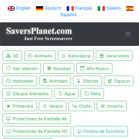
English
Deutsch
Français
Italiano
Español
3D
Animado
Naturaleza
Vacaciones
San Valentín
Navidad
Año Nuevo
Halloween
Animales
Efectos
Espacio
Dibujos Animados
Agua
Reloj
Primavera
Verano
Otoño
Invierno
Protectores de Pantalla 4K
Protectores de Pantalla HD
Fondos de Escritorio