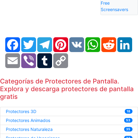
Free
Screensavers
Facebook
Twitter
Telegram
Pinterest
VK
WhatsApp
Reddit
Li
Email
Viber
Tumblr
Copy
Link
Categorías de Protectores de Pantalla.
Explora y descarga protectores de pantalla
gratis
Protectores 3D
18
Protectores Animados
53
Protectores Naturaleza
35