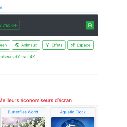
l
S D'ÉCRAN
ween
Animaux
Effets
Espace
miseurs d'écran 4K
Meilleurs économiseurs d’écran
Butterflies World
Aquatic Clock