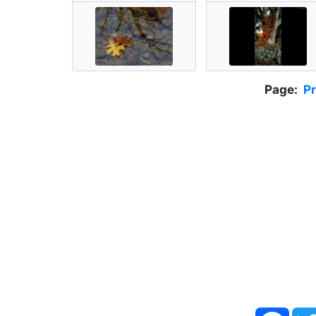
Page:
P
Face