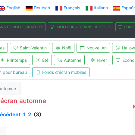
English
Deutsch
Français
Italiano
Españo
NS DE VEILLE GRATUITS
MEILLEURS ÉCRANS DE VEILLE
FOND
es
Saint-Valentin
Noël
Nouvel An
Hallo
Printemps
Été
Automne
Hiver
Écono
n pour bureau
Fonds d'écran mobiles
 automne
'écran automne
récédent
1
2
(3)