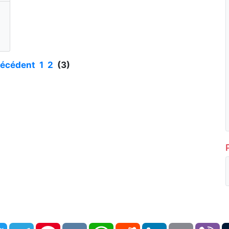
récédent
1
2
(3)
book
Twitter
Telegram
Pinterest
VK
WhatsApp
Reddit
LinkedIn
Email
Vi