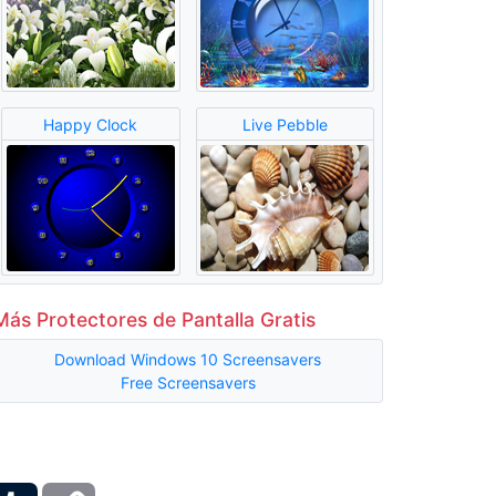
Happy Clock
Live Pebble
Más Protectores de Pantalla Gratis
Download Windows 10 Screensavers
Free Screensavers
ber
Tumblr
Copy