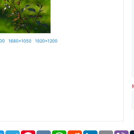
00
1680x1050
1920x1200
book
Twitter
Telegram
Pinterest
VK
WhatsApp
Reddit
LinkedIn
Email
Vi