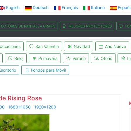
English
Deutsch
Français
Italiano
Españo
TECTORES DE PANTALLA GRATIS
MEJORES PROTECTORES
FO
Vacaciones
San Valentín
Navidad
Año Nuevo
Reloj
Primavera
Verano
Otoño
In
scritorio
Fondos para Móvil
de Rising Rose
00
1680x1050
1920x1200