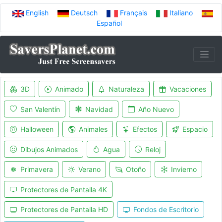
English
Deutsch
Français
Italiano
Español
3D
Animado
Naturaleza
Vacaciones
San Valentín
Navidad
Año Nuevo
Halloween
Animales
Efectos
Espacio
Dibujos Animados
Agua
Reloj
Primavera
Verano
Otoño
Invierno
Protectores de Pantalla 4K
Protectores de Pantalla HD
Fondos de Escritorio