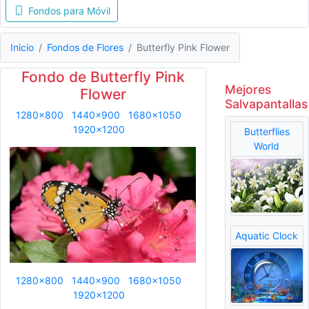
Fondos para Móvil
Inicio
Fondos de Flores
Butterfly Pink Flower
Fondo de Butterfly Pink
Mejores
Flower
Salvapantallas
1280x800
1440x900
1680x1050
1920x1200
Butterflies
World
Aquatic Clock
1280x800
1440x900
1680x1050
1920x1200