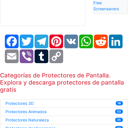
Free
Screensavers
Facebook
Twitter
Telegram
Pinterest
VK
WhatsApp
Reddit
Li
Email
Viber
Tumblr
Copy
Link
Categorías de Protectores de Pantalla.
Explora y descarga protectores de pantalla
gratis
Protectores 3D
18
Protectores Animados
53
Protectores Naturaleza
35