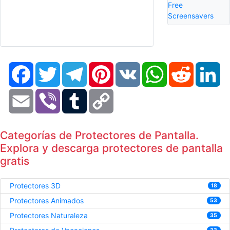
Free
Screensavers
Facebook
Twitter
Telegram
Pinterest
VK
WhatsApp
Reddit
Li
Email
Viber
Tumblr
Copy
Link
Categorías de Protectores de Pantalla.
Explora y descarga protectores de pantalla
gratis
Protectores 3D
18
Protectores Animados
53
Protectores Naturaleza
35