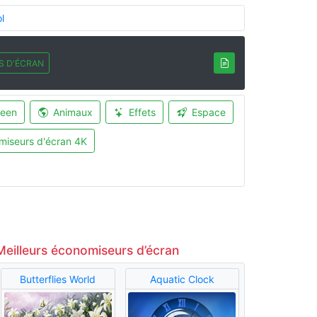
l
S D'ÉCRAN
ween
Animaux
Effets
Espace
miseurs d'écran 4K
Meilleurs économiseurs d’écran
Butterflies World
Aquatic Clock