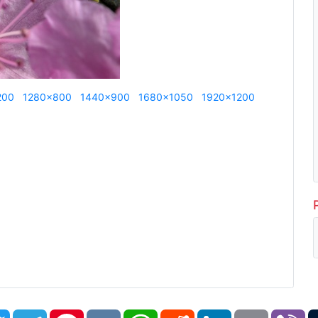
200
1280x800
1440x900
1680x1050
1920x1200
book
Twitter
Telegram
Pinterest
VK
WhatsApp
Reddit
LinkedIn
Email
Vi