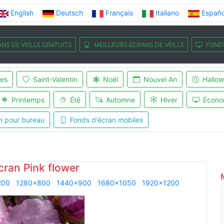
English
Deutsch
Français
Italiano
Españo
NS DE VEILLE GRATUITS
MEILLEURS ÉCRANS DE VEILLE
FOND
es
Saint-Valentin
Noël
Nouvel An
Hallo
Printemps
Été
Automne
Hiver
Écono
n pour bureau
Fonds d'écran mobiles
cran Pink flower
200
1280x800
1440x900
1680x1050
1920x1200