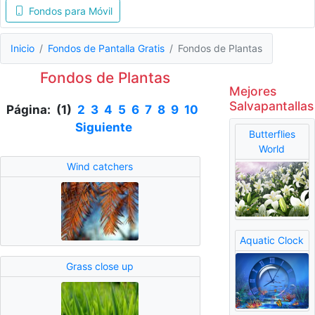
Fondos para Móvil
Inicio
Fondos de Pantalla Gratis
Fondos de Plantas
Fondos de Plantas
Mejores
Salvapantallas
Página: (1)
2
3
4
5
6
7
8
9
10
Siguiente
Butterflies
World
Wind catchers
Aquatic Clock
Grass close up