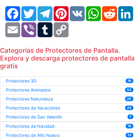
Facebook
Twitter
Telegram
Pinterest
VK
WhatsApp
Reddit
Li
Email
Viber
Tumblr
Copy
Link
Categorías de Protectores de Pantalla.
Explora y descarga protectores de pantalla
gratis
Protectores 3D
18
Protectores Animados
53
Protectores Naturaleza
35
Protectores de Vacaciones
33
Protectores de San Valentín
7
Protectores de Navidad
16
Protectores de Año Nuevo
13