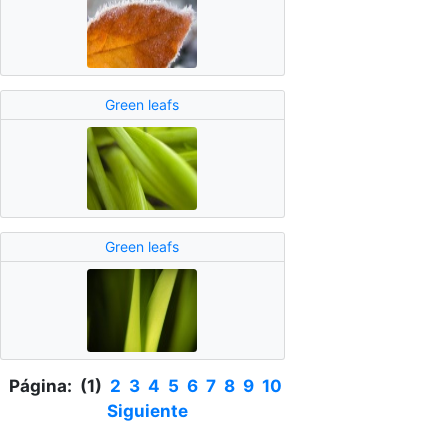
Green leafs
Green leafs
Página: (1)
2
3
4
5
6
7
8
9
10
Siguiente