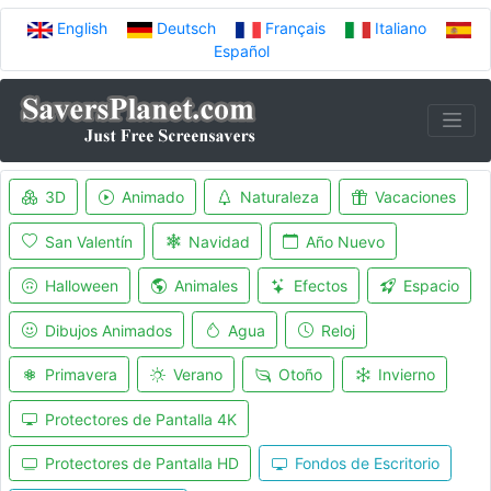
English
Deutsch
Français
Italiano
Español
3D
Animado
Naturaleza
Vacaciones
San Valentín
Navidad
Año Nuevo
Halloween
Animales
Efectos
Espacio
Dibujos Animados
Agua
Reloj
Primavera
Verano
Otoño
Invierno
Protectores de Pantalla 4K
Protectores de Pantalla HD
Fondos de Escritorio