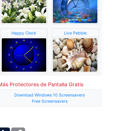
Happy Clock
Live Pebble
Más Protectores de Pantalla Gratis
Download Windows 10 Screensavers
Free Screensavers
ber
Tumblr
Copy