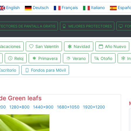
English
Deutsch
Français
Italiano
Españo
TECTORES DE PANTALLA GRATIS
MEJORES PROTECTORES
FO
Vacaciones
San Valentín
Navidad
Año Nuevo
Reloj
Primavera
Verano
Otoño
In
scritorio
Fondos para Móvil
de Green leafs
200
1280x800
1440x900
1680x1050
1920x1200