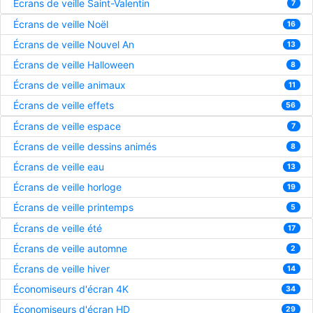
Écrans de veille Saint-Valentin
7
Écrans de veille Noël
16
Écrans de veille Nouvel An
13
Écrans de veille Halloween
8
Écrans de veille animaux
11
Écrans de veille effets
56
Écrans de veille espace
7
Écrans de veille dessins animés
8
Écrans de veille eau
13
Écrans de veille horloge
19
Écrans de veille printemps
5
Écrans de veille été
17
Écrans de veille automne
2
Écrans de veille hiver
14
Économiseurs d'écran 4K
34
Économiseurs d'écran HD
29