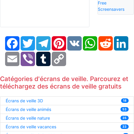
Free
Screensavers
Facebook
Twitter
Telegram
Pinterest
VK
WhatsApp
Reddit
Li
Email
Viber
Tumblr
Copy
Link
Catégories d'écrans de veille. Parcourez et
téléchargez des écrans de veille gratuits
Écrans de veille 3D
18
Écrans de veille animés
53
Écrans de veille nature
35
Écrans de veille vacances
33