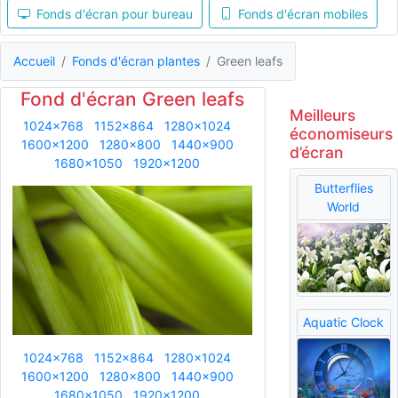
Fonds d'écran pour bureau
Fonds d'écran mobiles
Accueil
Fonds d'écran plantes
Green leafs
Fond d'écran Green leafs
Meilleurs
1024x768
1152x864
1280x1024
économiseurs
1600x1200
1280x800
1440x900
d’écran
1680x1050
1920x1200
Butterflies
World
Aquatic Clock
1024x768
1152x864
1280x1024
1600x1200
1280x800
1440x900
1680x1050
1920x1200