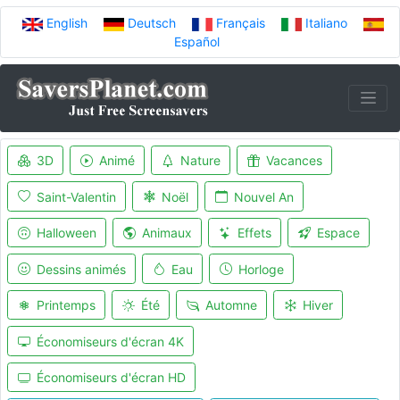
English
Deutsch
Français
Italiano
Español
3D
Animé
Nature
Vacances
Saint-Valentin
Noël
Nouvel An
Halloween
Animaux
Effets
Espace
Dessins animés
Eau
Horloge
Printemps
Été
Automne
Hiver
Économiseurs d'écran 4K
Économiseurs d'écran HD