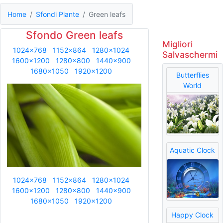
Home
Sfondi Piante
Green leafs
Sfondo Green leafs
Migliori
1024x768
1152x864
1280x1024
Salvaschermi
1600x1200
1280x800
1440x900
1680x1050
1920x1200
Butterflies
World
Aquatic Clock
1024x768
1152x864
1280x1024
1600x1200
1280x800
1440x900
1680x1050
1920x1200
Happy Clock