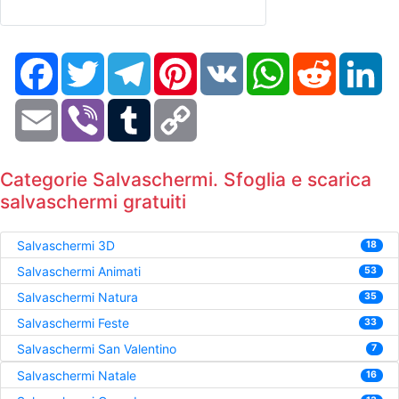
Facebook
Twitter
Telegram
Pinterest
VK
WhatsApp
Reddit
Li
Email
Viber
Tumblr
Copy
Link
Categorie Salvaschermi. Sfoglia e scarica
salvaschermi gratuiti
Salvaschermi 3D
18
Salvaschermi Animati
53
Salvaschermi Natura
35
Salvaschermi Feste
33
Salvaschermi San Valentino
7
Salvaschermi Natale
16