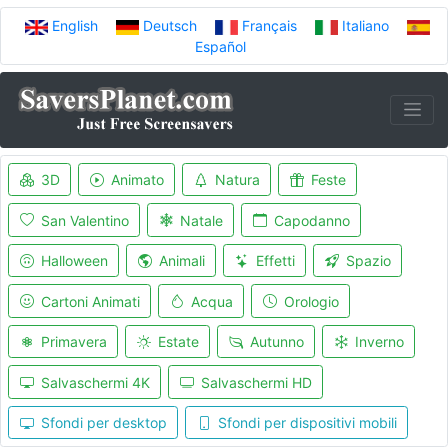
English
Deutsch
Français
Italiano
Español
3D
Animato
Natura
Feste
San Valentino
Natale
Capodanno
Halloween
Animali
Effetti
Spazio
Cartoni Animati
Acqua
Orologio
Primavera
Estate
Autunno
Inverno
Salvaschermi 4K
Salvaschermi HD
Sfondi per desktop
Sfondi per dispositivi mobili