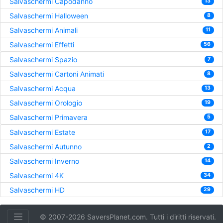
Salvaschermi Capodanno
13
Salvaschermi Halloween
8
Salvaschermi Animali
11
Salvaschermi Effetti
56
Salvaschermi Spazio
7
Salvaschermi Cartoni Animati
8
Salvaschermi Acqua
13
Salvaschermi Orologio
19
Salvaschermi Primavera
5
Salvaschermi Estate
17
Salvaschermi Autunno
2
Salvaschermi Inverno
14
Salvaschermi 4K
34
Salvaschermi HD
29
© 2007-2026 SaversPlanet.com. Tutti i diritti riservati.