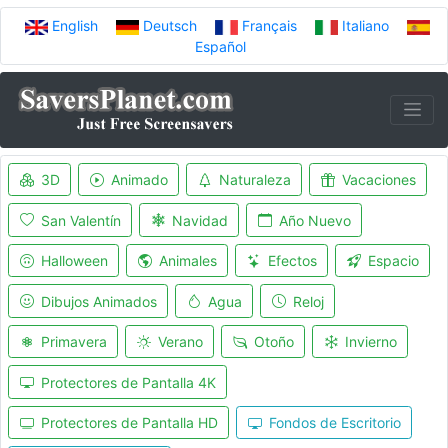
English
Deutsch
Français
Italiano
Español
3D
Animado
Naturaleza
Vacaciones
San Valentín
Navidad
Año Nuevo
Halloween
Animales
Efectos
Espacio
Dibujos Animados
Agua
Reloj
Primavera
Verano
Otoño
Invierno
Protectores de Pantalla 4K
Protectores de Pantalla HD
Fondos de Escritorio