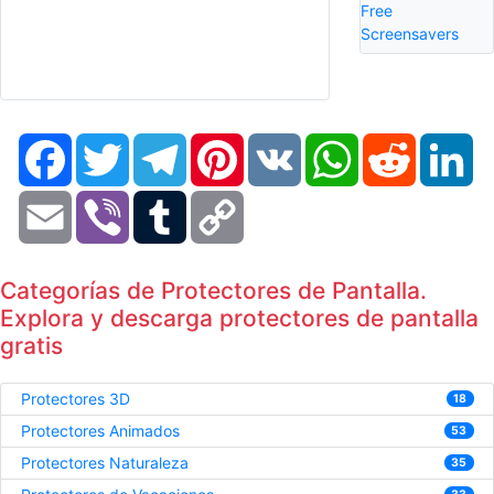
Free
Screensavers
Facebook
Twitter
Telegram
Pinterest
VK
WhatsApp
Reddit
Li
Email
Viber
Tumblr
Copy
Link
Categorías de Protectores de Pantalla.
Explora y descarga protectores de pantalla
gratis
Protectores 3D
18
Protectores Animados
53
Protectores Naturaleza
35