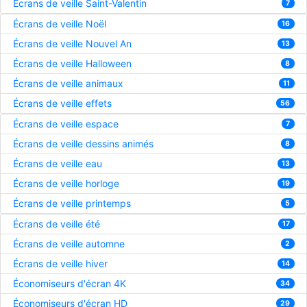
Écrans de veille Saint-Valentin
7
Écrans de veille Noël
16
Écrans de veille Nouvel An
13
Écrans de veille Halloween
8
Écrans de veille animaux
11
Écrans de veille effets
56
Écrans de veille espace
7
Écrans de veille dessins animés
8
Écrans de veille eau
13
Écrans de veille horloge
19
Écrans de veille printemps
5
Écrans de veille été
17
Écrans de veille automne
2
Écrans de veille hiver
14
Économiseurs d'écran 4K
34
Économiseurs d'écran HD
29