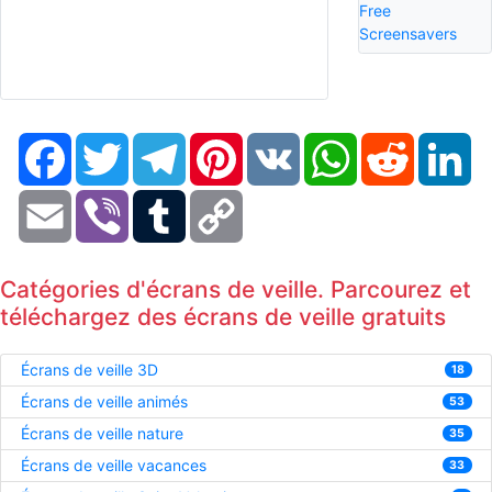
Free
Screensavers
Facebook
Twitter
Telegram
Pinterest
VK
WhatsApp
Reddit
Li
Email
Viber
Tumblr
Copy
Link
Catégories d'écrans de veille. Parcourez et
téléchargez des écrans de veille gratuits
Écrans de veille 3D
18
Écrans de veille animés
53
Écrans de veille nature
35
Écrans de veille vacances
33