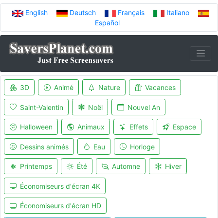
English
Deutsch
Français
Italiano
Español
3D
Animé
Nature
Vacances
Saint-Valentin
Noël
Nouvel An
Halloween
Animaux
Effets
Espace
Dessins animés
Eau
Horloge
Printemps
Été
Automne
Hiver
Économiseurs d'écran 4K
Économiseurs d'écran HD