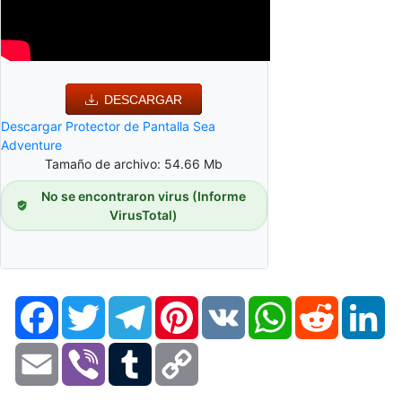
DESCARGAR
Descargar Protector de Pantalla Sea
Adventure
Tamaño de archivo: 54.66 Mb
No se encontraron virus (Informe
VirusTotal)
Facebook
Twitter
Telegram
Pinterest
VK
WhatsApp
Reddit
Li
Email
Viber
Tumblr
Copy
Link