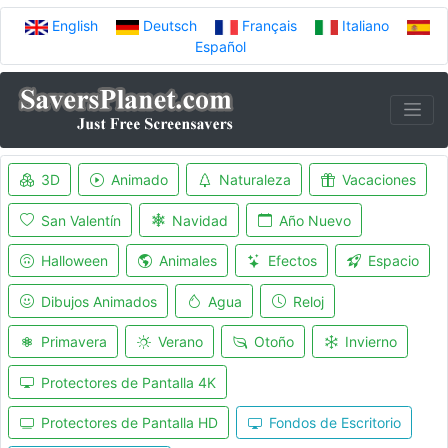
English
Deutsch
Français
Italiano
Español
3D
Animado
Naturaleza
Vacaciones
San Valentín
Navidad
Año Nuevo
Halloween
Animales
Efectos
Espacio
Dibujos Animados
Agua
Reloj
Primavera
Verano
Otoño
Invierno
Protectores de Pantalla 4K
Protectores de Pantalla HD
Fondos de Escritorio