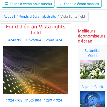
Fonds d'écran pour bureau
Fonds d'écran mobiles
Accueil
Fonds d'écran abstraits
Vista lights field
Fond d'écran Vista lights
Meilleurs
field
économiseurs
1024x768
1152x864
1280x1024
d’écran
Butterflies
World
Aquatic Clock
1024x768
1152x864
1280x1024