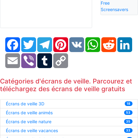
Free
Screensavers
Facebook
Twitter
Telegram
Pinterest
VK
WhatsApp
Reddit
Li
Email
Viber
Tumblr
Copy
Link
Catégories d'écrans de veille. Parcourez et
téléchargez des écrans de veille gratuits
Écrans de veille 3D
18
Écrans de veille animés
53
Écrans de veille nature
35
Écrans de veille vacances
33