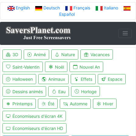
English
Deutsch
Français
Italiano
Español
3D
Animé
Nature
Vacances
Saint-Valentin
Noël
Nouvel An
Halloween
Animaux
Effets
Espace
Dessins animés
Eau
Horloge
Printemps
Été
Automne
Hiver
Économiseurs d'écran 4K
Économiseurs d'écran HD