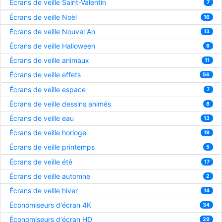
Écrans de veille Saint-Valentin
7
Écrans de veille Noël
16
Écrans de veille Nouvel An
13
Écrans de veille Halloween
8
Écrans de veille animaux
11
Écrans de veille effets
56
Écrans de veille espace
7
Écrans de veille dessins animés
8
Écrans de veille eau
13
Écrans de veille horloge
19
Écrans de veille printemps
5
Écrans de veille été
17
Écrans de veille automne
2
Écrans de veille hiver
14
Économiseurs d'écran 4K
34
Économiseurs d'écran HD
29