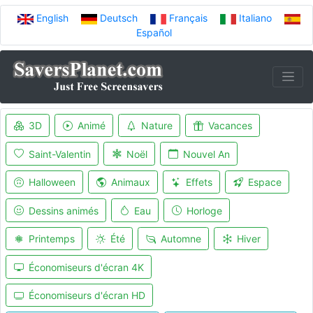
English
Deutsch
Français
Italiano
Español
3D
Animé
Nature
Vacances
Saint-Valentin
Noël
Nouvel An
Halloween
Animaux
Effets
Espace
Dessins animés
Eau
Horloge
Printemps
Été
Automne
Hiver
Économiseurs d'écran 4K
Économiseurs d'écran HD