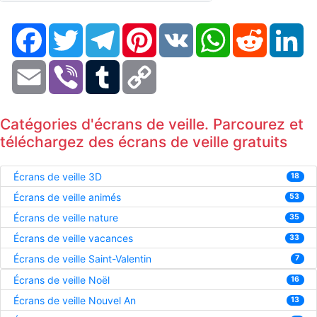
Facebook
Twitter
Telegram
Pinterest
VK
WhatsApp
Reddit
Li
Email
Viber
Tumblr
Copy
Link
Catégories d'écrans de veille. Parcourez et
téléchargez des écrans de veille gratuits
Écrans de veille 3D
18
Écrans de veille animés
53
Écrans de veille nature
35
Écrans de veille vacances
33
Écrans de veille Saint-Valentin
7
Écrans de veille Noël
16
Écrans de veille Nouvel An
13